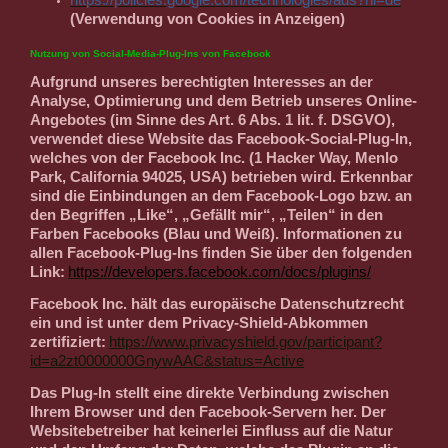
(Verwendung von Cookies in Anzeigen)
Nutzung von Social-Media-Plug-Ins von Facebook
Aufgrund unseres berechtigten Interesses an der
Analyse, Optimierung und dem Betrieb unseres Online-
Angebotes (im Sinne des Art. 6 Abs. 1 lit. f. DSGVO),
verwendet diese Website das Facebook-Social-Plug-In,
welches von der Facebook Inc. (1 Hacker Way, Menlo
Park, California 94025, USA) betrieben wird. Erkennbar
sind die Einbindungen an dem Facebook-Logo bzw. an
den Begriffen „Like“, „Gefällt mir“, „Teilen“ in den
Farben Facebooks (Blau und Weiß). Informationen zu
allen Facebook-Plug-Ins finden Sie über den folgenden
Link:
https://developers.facebook.com/docs/plugins/
Facebook Inc. hält das europäische Datenschutzrecht
ein und ist unter dem Privacy-Shield-Abkommen
zertifiziert:
https://www.privacyshield.gov/participant?
id=a2zt0000000GnywAAC&status=Active
Das Plug-In stellt eine direkte Verbindung zwischen
Ihrem Browser und den Facebook-Servern her. Der
Websitebetreiber hat keinerlei Einfluss auf die Natur