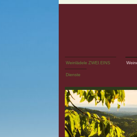
Weinlädele ZWEI.EINS
Wein
Dienste