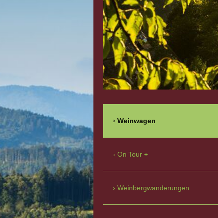
Weinwagen
On Tour +
Weinbergwanderungen